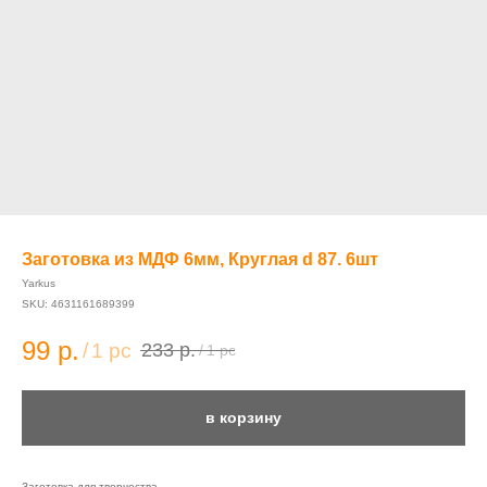
Заготовка из МДФ 6мм, Круглая d 87. 6шт
Yarkus
SKU:
4631161689399
99
р.
/
1 pc
233
р.
/
1 pc
в корзину
Заготовка для творчества.