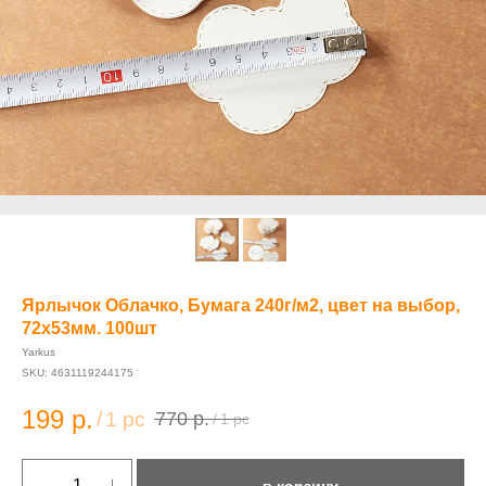
Ярлычок Облачко, Бумага 240г/м2, цвет на выбор,
72х53мм. 100шт
Yarkus
SKU:
4631119244175
199
р.
/
1 pc
770
р.
/
1 pc
в корзину