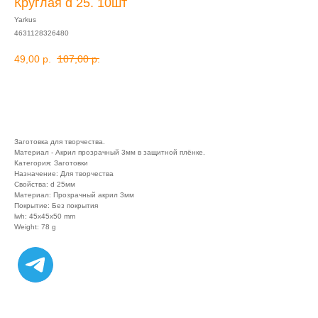
Круглая d 25. 10шт
Yarkus
4631128326480
49,00
р.
107,00
р.
в корзину
Заготовка для творчества.
Материал - Акрил прозрачный 3мм в защитной плёнке.
Категория: Заготовки
Назначение: Для творчества
Свойства: d 25мм
Материал: Прозрачный акрил 3мм
Покрытие: Без покрытия
lwh: 45x45x50 mm
Weight: 78 g