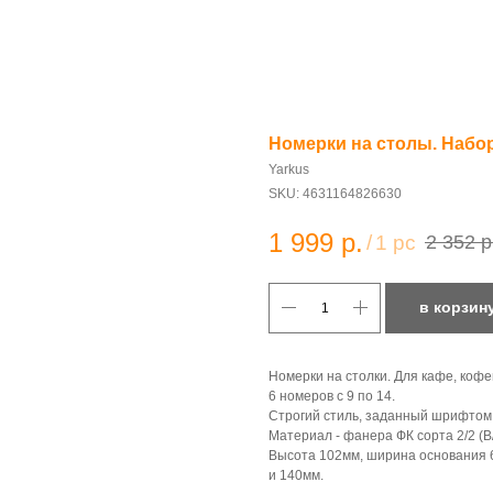
Номерки на столы. Набор 
Yarkus
SKU:
4631164826630
1 999
р.
/
1 pc
2 352
р
в корзин
Номерки на столки. Для кафе, кофе
6 номеров с 9 по 14.
Строгий стиль, заданный шрифтом
Материал - фанера ФК сорта 2/2 (В/
Высота 102мм, ширина основания 6
и 140мм.