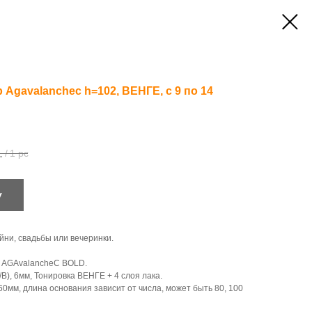
Agavalanchec h=102, ВЕНГЕ, c 9 по 14
.
/
1 pc
у
йни, свадьбы или вечеринки.
 AGAvalancheC BOLD.
В), 6мм, Тонировка ВЕНГЕ + 4 слоя лака.
0мм, длина основания зависит от числа, может быть 80, 100