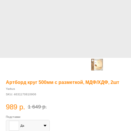
Артборд круг 500мм с разметкой, МДФ/ХДФ, 2шт
Yarkus
SKU:
4631170810906
989
р.
1 649
р.
Подставки
Да