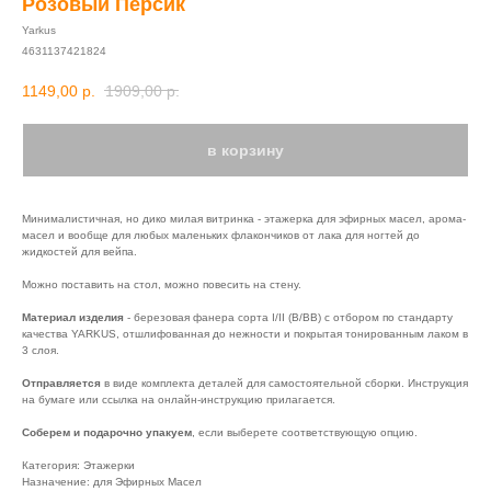
Розовый Персик
Yarkus
4631137421824
1149,00
р.
1909,00
р.
в корзину
Минималистичная, но дико милая витринка - этажерка для эфирных масел, арома-
масел и вообще для любых маленьких флакончиков от лака для ногтей до
жидкостей для вейпа.
Можно поставить на стол, можно повесить на стену.
Материал изделия
- березовая фанера сорта I/II (B/BB) с отбором по стандарту
качества YARKUS, отшлифованная до нежности и покрытая тонированным лаком в
3 слоя.
Отправляется
в виде комплекта деталей для самостоятельной сборки. Инструкция
на бумаге или ссылка на онлайн-инструкцию прилагается.
Соберем и подарочно упакуем
, если выберете соответствующую опцию.
Категория: Этажерки
Назначение: для Эфирных Масел